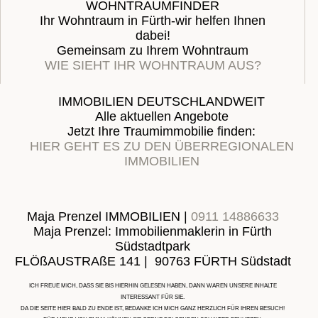
WOHNTRAUMFINDER
Ihr Wohntraum in Fürth-wir helfen Ihnen
dabei!
Gemeinsam zu Ihrem Wohntraum
WIE SIEHT IHR WOHNTRAUM AUS?
IMMOBILIEN DEUTSCHLANDWEIT
Alle aktuellen Angebote
Jetzt Ihre Traumimmobilie finden:
HIER GEHT ES ZU DEN ÜBERREGIONALEN
IMMOBILIEN
Maja Prenzel IMMOBILIEN |
0911 14886633
Maja Prenzel: Immobilienmaklerin in Fürth
Südstadtpark
FLÖßAUSTRAßE 141 | 90763 FÜRTH Südstadt
ICH FREUE MICH, DASS SIE BIS HIERHIN GELESEN HABEN, DANN WAREN UNSERE INHALTE
INTERESSANT FÜR SIE.
DA DIE SEITE HIER BALD ZU ENDE IST, BEDANKE ICH MICH GANZ HERZLICH FÜR IHREN BESUCH!