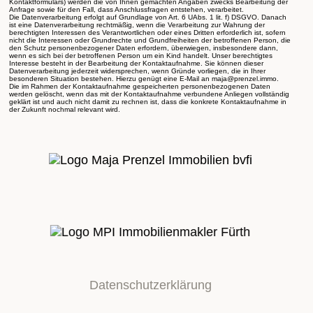
Kontaktformulars) werden die von Ihnen gemachten Angaben zwecks Bearbeitung der
Anfrage sowie für den Fall, dass Anschlussfragen entstehen, verarbeitet.
Die Datenverarbeitung erfolgt auf Grundlage von Art. 6 UAbs. 1 lit. f) DSGVO. Danach
ist eine Datenverarbeitung rechtmäßig, wenn die Verarbeitung zur Wahrung der
berechtigten Interessen des Verantwortlichen oder eines Dritten erforderlich ist, sofern
nicht die Interessen oder Grundrechte und Grundfreiheiten der betroffenen Person, die
den Schutz personenbezogener Daten erfordern, überwiegen, insbesondere dann,
wenn es sich bei der betroffenen Person um ein Kind handelt. Unser berechtigtes
Interesse besteht in der Bearbeitung der Kontaktaufnahme. Sie können dieser
Datenverarbeitung jederzeit widersprechen, wenn Gründe vorliegen, die in Ihrer
besonderen Situation bestehen. Hierzu genügt eine E-Mail an maja@prenzel.immo.
Die im Rahmen der Kontaktaufnahme gespeicherten personenbezogenen Daten
werden gelöscht, wenn das mit der Kontaktaufnahme verbundene Anliegen vollständig
geklärt ist und auch nicht damit zu rechnen ist, dass die konkrete Kontaktaufnahme in
der Zukunft nochmal relevant wird.
Datenschutzerklärung