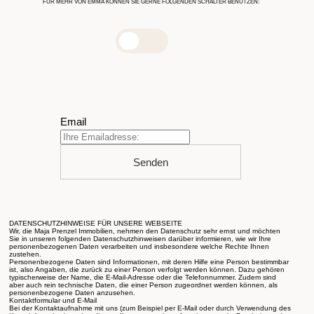
FÜR MEHR VON EMMA KÖNNEN SIE GERNE FOLGENDEN SCHALTER BENUTZEN:
Email
Senden
DATENSCHUTZHINWEISE FÜR UNSERE WEBSEITE
Wir, die Maja Prenzel Immobilien, nehmen den Datenschutz sehr ernst und möchten
Sie in unseren folgenden Datenschutzhinweisen darüber informieren, wie wir Ihre
personenbezogenen Daten verarbeiten und insbesondere welche Rechte Ihnen
zustehen.
Personenbezogene Daten sind Informationen, mit deren Hilfe eine Person bestimmbar
ist, also Angaben, die zurück zu einer Person verfolgt werden können. Dazu gehören
typischerweise der Name, die E-Mail-Adresse oder die Telefonnummer. Zudem sind
aber auch rein technische Daten, die einer Person zugeordnet werden können, als
personenbezogene Daten anzusehen.
Kontaktformular und E-Mail
Bei der Kontaktaufnahme mit uns (zum Beispiel per E-Mail oder durch Verwendung des