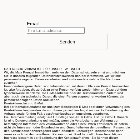
Email
Senden
DATENSCHUTZHINWEISE FÜR UNSERE WEBSEITE
Wir, die Maja Prenzel Immobilien, nehmen den Datenschutz sehr ernst und möchten
Sie in unseren folgenden Datenschutzhinweisen darüber informieren, wie wir Ihre
personenbezogenen Daten verarbeiten und insbesondere welche Rechte Ihnen
zustehen.
Personenbezogene Daten sind Informationen, mit deren Hilfe eine Person bestimmbar
ist, also Angaben, die zurück zu einer Person verfolgt werden können. Dazu gehören
typischerweise der Name, die E-Mail-Adresse oder die Telefonnummer. Zudem sind
aber auch rein technische Daten, die einer Person zugeordnet werden können, als
personenbezogene Daten anzusehen.
Kontaktformular und E-Mail
Bei der Kontaktaufnahme mit uns (zum Beispiel per E-Mail oder durch Verwendung des
Kontaktformulars) werden die von Ihnen gemachten Angaben zwecks Bearbeitung der
Anfrage sowie für den Fall, dass Anschlussfragen entstehen, verarbeitet.
Die Datenverarbeitung erfolgt auf Grundlage von Art. 6 UAbs. 1 lit. f) DSGVO. Danach
ist eine Datenverarbeitung rechtmäßig, wenn die Verarbeitung zur Wahrung der
berechtigten Interessen des Verantwortlichen oder eines Dritten erforderlich ist, sofern
nicht die Interessen oder Grundrechte und Grundfreiheiten der betroffenen Person, die
den Schutz personenbezogener Daten erfordern, überwiegen, insbesondere dann,
wenn es sich bei der betroffenen Person um ein Kind handelt. Unser berechtigtes
Interesse besteht in der Bearbeitung der Kontaktaufnahme. Sie können dieser