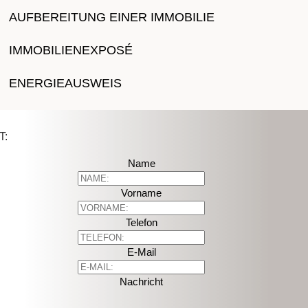
AUFBEREITUNG EINER IMMOBILIE
IMMOBILIENEXPOSÉ
ENERGIEAUSWEIS
T:
Name
Vorname
Telefon
E-Mail
Nachricht