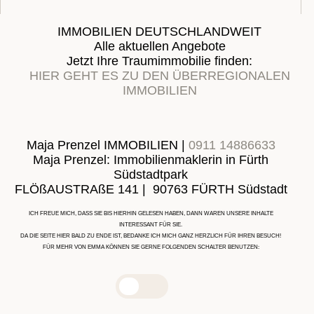
IMMOBILIEN DEUTSCHLANDWEIT
Alle aktuellen Angebote
Jetzt Ihre Traumimmobilie finden:
HIER GEHT ES ZU DEN ÜBERREGIONALEN
IMMOBILIEN
Maja Prenzel IMMOBILIEN |
0911 14886633
Maja Prenzel: Immobilienmaklerin in Fürth
Südstadtpark
FLÖßAUSTRAßE 141 | 90763 FÜRTH Südstadt
ICH FREUE MICH, DASS SIE BIS HIERHIN GELESEN HABEN, DANN WAREN UNSERE INHALTE
INTERESSANT FÜR SIE.
DA DIE SEITE HIER BALD ZU ENDE IST, BEDANKE ICH MICH GANZ HERZLICH FÜR IHREN BESUCH!
FÜR MEHR VON EMMA KÖNNEN SIE GERNE FOLGENDEN SCHALTER BENUTZEN: