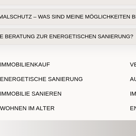
t- und Vorkriegsbauten
MALSCHUTZ – WAS SIND MEINE MÖGLICHKEITEN 
ndämmung
Geschossdecke
chen Gründerzeitbestand
Denkmalschutz
GE BERATUNG ZUR ENERGETISCHEN SANIERUNG?
Innendämmung
eratung
Energieeffizienz-Experten
KfW
BAFA
IMMOBILIENKAUF
V
ENERGETISCHE SANIERUNG
A
IMMOBILIE SANIEREN
I
WOHNEN IM ALTER
E