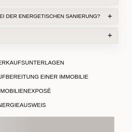
Energiesparpotenzial
BEI DER ENERGETISCHEN SANIERUNG?
Fenster
ndämmung
ERKAUFSUNTERLAGEN
Maja
UFBEREITUNG EINER IMMOBILIE
MMOBILIENEXPOSÉ
NERGIEAUSWEIS