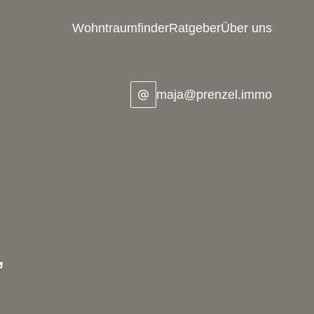
Wohntraumfinder
Ratgeber
Über uns
maja@prenzel.immo
,