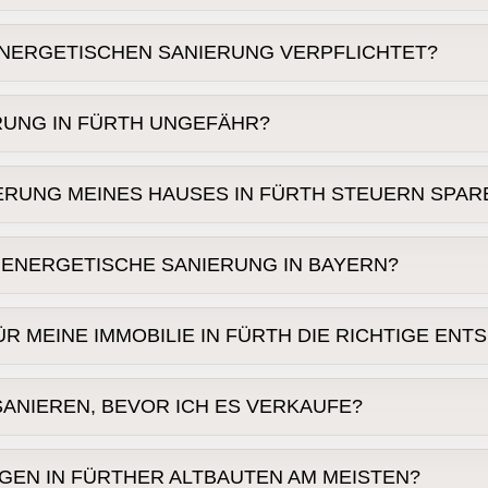
Heiz- und Energiekosten
 ENERGETISCHEN SANIERUNG VERPFLICHTET?
RUNG IN FÜRTH UNGEFÄHR?
ebäudeenergiegesetz (GEG)
der Erbe
gesetzlich vorgeschriebene Maßn
aujahr
Zustand
IERUNG MEINES HAUSES IN FÜRTH STEUERN SPAR
BAFA
drei Jahre
 ENERGETISCHE SANIERUNG IN BAYERN?
n Nürnberg
umfangreichen Bundesprogr
R MEINE IMMOBILIE IN FÜRTH DIE RICHTIGE EN
30% Grundförderung
20% beim Heizungstausch.
ürth und der Metropolregion Nürnberg
 SANIEREN, BEVOR ICH ES VERKAUFE?
Wer auf absehbare Zeit auszie
Alternative
Bestandsimmobilien sind in Fürth gefragt
 Verkaufszeitpunkt ab
N IN FÜRTHER ALTBAUTEN AM MEISTEN?