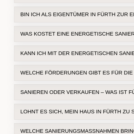
Eine energetische Sanierung
senkt
BIN ICH ALS EIGENTÜMER IN FÜRTH ZUR
WAS KOSTET EINE ENERGETISCHE SANIE
Eigentümerwechsel
beim Kauf o
werden
Die Kosten variieren stark
B
KANN ICH MIT DER ENERGETISCHEN SAN
Förderprogrammen
KfW
Energieberatung
Ja
bis zu 20%
WELCHE FÖRDERUNGEN GIBT ES FÜR DIE
Eigentümer in Fürth und der Metropolregio
SANIEREN ODER VERKAUFEN – WAS IST FÜ
Eigentümer in F
LOHNT ES SICH, MEIN HAUS IN FÜRTH ZU
scheut, findet im Verkauf oft eine attraktive 
Das hängt von Zustand, Lage und geplantem
WELCHE SANIERUNGSMASSNAHMEN BRINGE