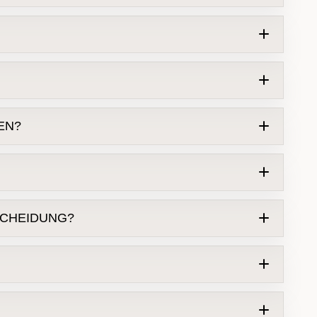
um bis zu 80%
: Bei einem
ahmen innerhalb von zwei Jahren umgesetzt
EN?
Wir empfehlen
eine
40.000 Euro
Förderung
ammen
TSCHEIDUNG?
30% für einkommensschwächere
hen möchte oder die finanzielle Belastung
.
Als lokale Immobilienexperten