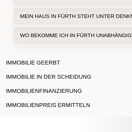
Fürth hat einen hohen Anteil an Gründerzei
MEIN HAUS IN FÜRTH STEHT UNTER DENK
Fassade
Heizungsanlage
Fürth ist bekannt für seinen außergewöhnli
WO BEKOMME ICH IN FÜRTH UNABHÄNGI
Außendämmung
Energieb
IMMOBILIE GEERBT
Prenzel IMMOBILIEN
IMMOBILIE IN DER SCHEIDUNG
IMMOBILIENFINANZIERUNG
IMMOBILIENPREIS ERMITTELN