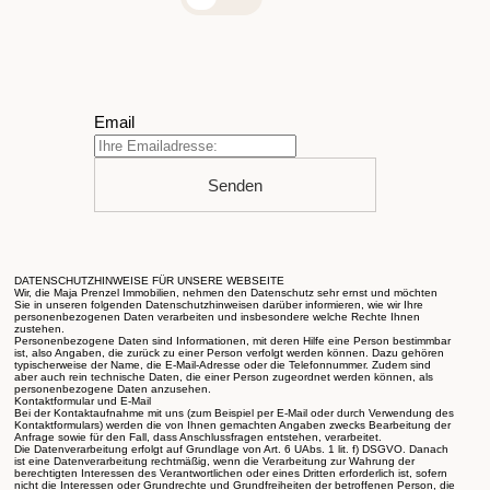
Email
Senden
DATENSCHUTZHINWEISE FÜR UNSERE WEBSEITE
Wir, die Maja Prenzel Immobilien, nehmen den Datenschutz sehr ernst und möchten
Sie in unseren folgenden Datenschutzhinweisen darüber informieren, wie wir Ihre
personenbezogenen Daten verarbeiten und insbesondere welche Rechte Ihnen
zustehen.
Personenbezogene Daten sind Informationen, mit deren Hilfe eine Person bestimmbar
ist, also Angaben, die zurück zu einer Person verfolgt werden können. Dazu gehören
typischerweise der Name, die E-Mail-Adresse oder die Telefonnummer. Zudem sind
aber auch rein technische Daten, die einer Person zugeordnet werden können, als
personenbezogene Daten anzusehen.
Kontaktformular und E-Mail
Bei der Kontaktaufnahme mit uns (zum Beispiel per E-Mail oder durch Verwendung des
Kontaktformulars) werden die von Ihnen gemachten Angaben zwecks Bearbeitung der
Anfrage sowie für den Fall, dass Anschlussfragen entstehen, verarbeitet.
Die Datenverarbeitung erfolgt auf Grundlage von Art. 6 UAbs. 1 lit. f) DSGVO. Danach
ist eine Datenverarbeitung rechtmäßig, wenn die Verarbeitung zur Wahrung der
berechtigten Interessen des Verantwortlichen oder eines Dritten erforderlich ist, sofern
nicht die Interessen oder Grundrechte und Grundfreiheiten der betroffenen Person, die