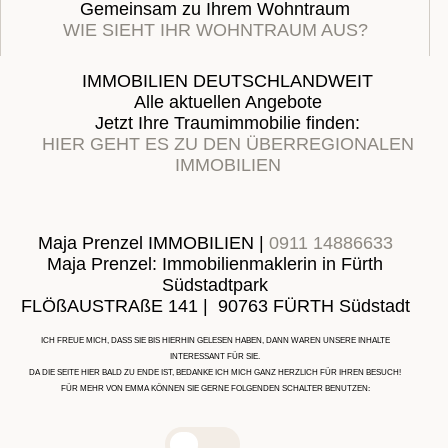
Gemeinsam zu Ihrem Wohntraum
WIE SIEHT IHR WOHNTRAUM AUS?
IMMOBILIEN DEUTSCHLANDWEIT
Alle aktuellen Angebote
Jetzt Ihre Traumimmobilie finden:
HIER GEHT ES ZU DEN ÜBERREGIONALEN
IMMOBILIEN
Maja Prenzel IMMOBILIEN |
0911 14886633
Maja Prenzel: Immobilienmaklerin in Fürth
Südstadtpark
FLÖßAUSTRAßE 141 | 90763 FÜRTH Südstadt
ICH FREUE MICH, DASS SIE BIS HIERHIN GELESEN HABEN, DANN WAREN UNSERE INHALTE
INTERESSANT FÜR SIE.
DA DIE SEITE HIER BALD ZU ENDE IST, BEDANKE ICH MICH GANZ HERZLICH FÜR IHREN BESUCH!
FÜR MEHR VON EMMA KÖNNEN SIE GERNE FOLGENDEN SCHALTER BENUTZEN: