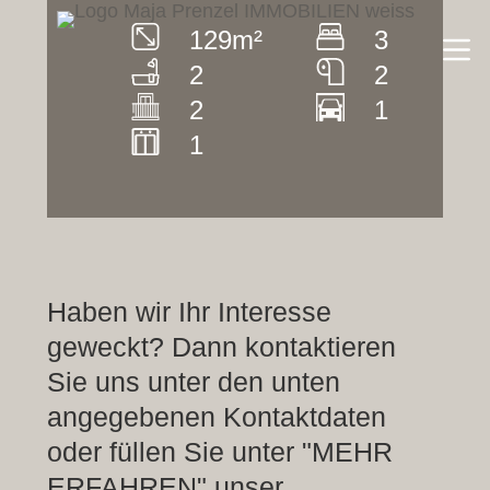
Zum
Inhalt
129
m²
3
springen
2
2
2
1
1
Haben wir Ihr Interesse
geweckt? Dann kontaktieren
Sie uns unter den unten
angegebenen Kontaktdaten
oder füllen Sie unter "MEHR
ERFAHREN" unser