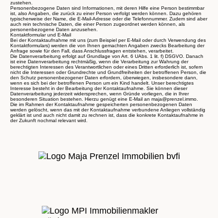
zustehen.
Personenbezogene Daten sind Informationen, mit deren Hilfe eine Person bestimmbar
ist, also Angaben, die zurück zu einer Person verfolgt werden können. Dazu gehören
typischerweise der Name, die E-Mail-Adresse oder die Telefonnummer. Zudem sind aber
auch rein technische Daten, die einer Person zugeordnet werden können, als
personenbezogene Daten anzusehen.
Kontaktformular und E-Mail
Bei der Kontaktaufnahme mit uns (zum Beispiel per E-Mail oder durch Verwendung des
Kontaktformulars) werden die von Ihnen gemachten Angaben zwecks Bearbeitung der
Anfrage sowie für den Fall, dass Anschlussfragen entstehen, verarbeitet.
Die Datenverarbeitung erfolgt auf Grundlage von Art. 6 UAbs. 1 lit. f) DSGVO. Danach
ist eine Datenverarbeitung rechtmäßig, wenn die Verarbeitung zur Wahrung der
berechtigten Interessen des Verantwortlichen oder eines Dritten erforderlich ist, sofern
nicht die Interessen oder Grundrechte und Grundfreiheiten der betroffenen Person, die
den Schutz personenbezogener Daten erfordern, überwiegen, insbesondere dann,
wenn es sich bei der betroffenen Person um ein Kind handelt. Unser berechtigtes
Interesse besteht in der Bearbeitung der Kontaktaufnahme. Sie können dieser
Datenverarbeitung jederzeit widersprechen, wenn Gründe vorliegen, die in Ihrer
besonderen Situation bestehen. Hierzu genügt eine E-Mail an maja@prenzel.immo.
Die im Rahmen der Kontaktaufnahme gespeicherten personenbezogenen Daten
werden gelöscht, wenn das mit der Kontaktaufnahme verbundene Anliegen vollständig
geklärt ist und auch nicht damit zu rechnen ist, dass die konkrete Kontaktaufnahme in
der Zukunft nochmal relevant wird.