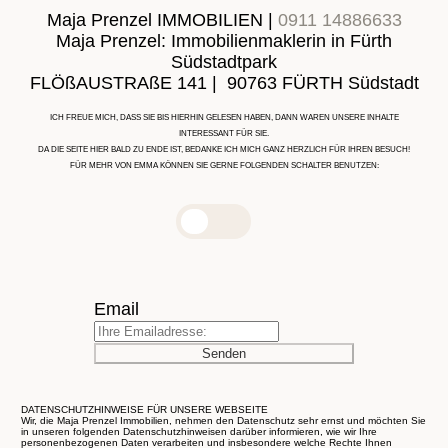
Maja Prenzel IMMOBILIEN |
0911 14886633
Maja Prenzel: Immobilienmaklerin in Fürth
Südstadtpark
FLÖßAUSTRAßE 141 | 90763 FÜRTH Südstadt
ICH FREUE MICH, DASS SIE BIS HIERHIN GELESEN HABEN, DANN WAREN UNSERE INHALTE
INTERESSANT FÜR SIE.
DA DIE SEITE HIER BALD ZU ENDE IST, BEDANKE ICH MICH GANZ HERZLICH FÜR IHREN BESUCH!
FÜR MEHR VON EMMA KÖNNEN SIE GERNE FOLGENDEN SCHALTER BENUTZEN:
Email
Senden
DATENSCHUTZHINWEISE FÜR UNSERE WEBSEITE
Wir, die Maja Prenzel Immobilien, nehmen den Datenschutz sehr ernst und möchten Sie
in unseren folgenden Datenschutzhinweisen darüber informieren, wie wir Ihre
personenbezogenen Daten verarbeiten und insbesondere welche Rechte Ihnen