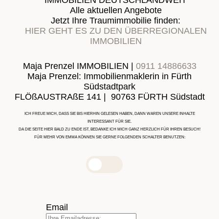
IMMOBILIEN DEUTSCHLANDWEIT
Alle aktuellen Angebote
Jetzt Ihre Traumimmobilie finden:
HIER GEHT ES ZU DEN ÜBERREGIONALEN
IMMOBILIEN
Maja Prenzel IMMOBILIEN |
0911 14886633
Maja Prenzel: Immobilienmaklerin in Fürth
Südstadtpark
FLÖßAUSTRAßE 141 | 90763 FÜRTH Südstadt
ICH FREUE MICH, DASS SIE BIS HIERHIN GELESEN HABEN, DANN WAREN UNSERE INHALTE
INTERESSANT FÜR SIE.
DA DIE SEITE HIER BALD ZU ENDE IST, BEDANKE ICH MICH GANZ HERZLICH FÜR IHREN BESUCH!
FÜR MEHR VON EMMA KÖNNEN SIE GERNE FOLGENDEN SCHALTER BENUTZEN:
Email