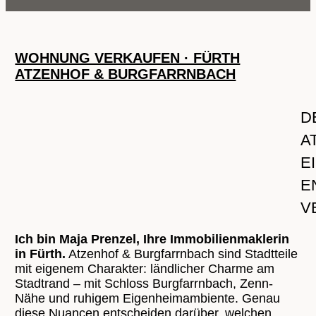
WOHNUNG VERKAUFEN · FÜRTH
ATZENHOF & BURGFARRNBACH
D
A
E
N
E
Ich bin Maja Prenzel, Ihre Immobilienmaklerin
in Fürth.
Atzenhof & Burgfarrnbach sind Stadtteile
mit eigenem Charakter: ländlicher Charme am
Stadtrand – mit Schloss Burgfarrnbach, Zenn-
Nähe und ruhigem Eigenheimambiente. Genau
diese Nuancen entscheiden darüber, welchen