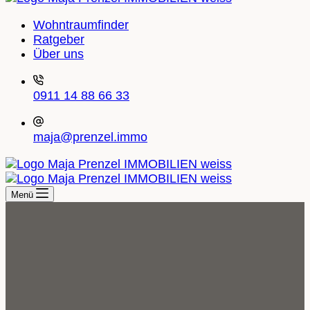
Wohntraumfinder
Ratgeber
Über uns
0911 14 88 66 33
maja@prenzel.immo
Menü