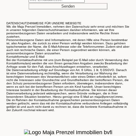
Senden
DATENSCHUTZHINWEISE FÜR UNSERE WEBSEITE
Wir, die Maja Prenzel Immobilien, nehmen den Datenschutz sehr ernst und möchten Sie
in unseren folgenden Datenschutzhinweisen darüber informieren, wie wir Ihre
personenbezogenen Daten verarbeiten und insbesondere welche Rechte Ihnen
zustehen.
Personenbezogene Daten sind Informationen, mit deren Hilfe eine Person bestimmbar
ist, also Angaben, die zurück zu einer Person verfolgt werden können. Dazu gehören
typischerweise der Name, die E-Mail-Adresse oder die Telefonnummer. Zudem sind aber
auch rein technische Daten, die einer Person zugeordnet werden können, als
personenbezogene Daten anzusehen.
Kontaktformular und E-Mail
Bei der Kontaktaufnahme mit uns (zum Beispiel per E-Mail oder durch Verwendung des
Kontaktformulars) werden die von Ihnen gemachten Angaben zwecks Bearbeitung der
Anfrage sowie für den Fall, dass Anschlussfragen entstehen, verarbeitet.
Die Datenverarbeitung erfolgt auf Grundlage von Art. 6 UAbs. 1 lit. f) DSGVO. Danach
ist eine Datenverarbeitung rechtmäßig, wenn die Verarbeitung zur Wahrung der
berechtigten Interessen des Verantwortlichen oder eines Dritten erforderlich ist, sofern
nicht die Interessen oder Grundrechte und Grundfreiheiten der betroffenen Person, die
den Schutz personenbezogener Daten erfordern, überwiegen, insbesondere dann,
wenn es sich bei der betroffenen Person um ein Kind handelt. Unser berechtigtes
Interesse besteht in der Bearbeitung der Kontaktaufnahme. Sie können dieser
Datenverarbeitung jederzeit widersprechen, wenn Gründe vorliegen, die in Ihrer
besonderen Situation bestehen. Hierzu genügt eine E-Mail an maja@prenzel.immo.
Die im Rahmen der Kontaktaufnahme gespeicherten personenbezogenen Daten
werden gelöscht, wenn das mit der Kontaktaufnahme verbundene Anliegen vollständig
geklärt ist und auch nicht damit zu rechnen ist, dass die konkrete Kontaktaufnahme in
der Zukunft nochmal relevant wird.