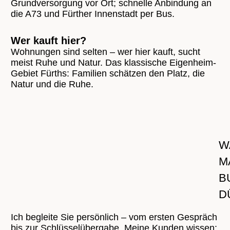
Grundversorgung vor Ort; schnelle Anbindung an
die A73 und Fürther Innenstadt per Bus.
Wer kauft hier?
Wohnungen sind selten – wer hier kauft, sucht
meist Ruhe und Natur. Das klassische Eigenheim-
Gebiet Fürths: Familien schätzen den Platz, die
Natur und die Ruhe.
W
M
B
D
Ich begleite Sie persönlich – vom ersten Gespräch
bis zur Schlüsselübergabe. Meine Kunden wissen: