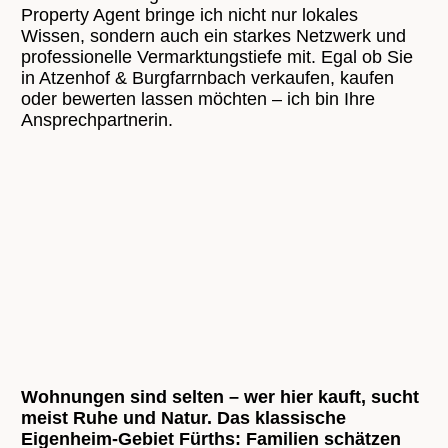
Property Agent bringe ich nicht nur lokales
Wissen, sondern auch ein starkes Netzwerk und
professionelle Vermarktungstiefe mit. Egal ob Sie
in Atzenhof & Burgfarrnbach verkaufen, kaufen
oder bewerten lassen möchten – ich bin Ihre
Ansprechpartnerin.
„Atzenhof und Burgfarrnbach sind meine
grüne Alternative für Kunden, die Fürther
Stadtleben schätzen, aber lieber mit
Garten und Ruhe wohnen. Ich kenne
beide Stadtteile gut und berate Sie
ehrlich zur Wertentwicklung.“
Wohnungen sind selten – wer hier kauft, sucht
meist Ruhe und Natur. Das klassische
Eigenheim-Gebiet Fürths: Familien schätzen