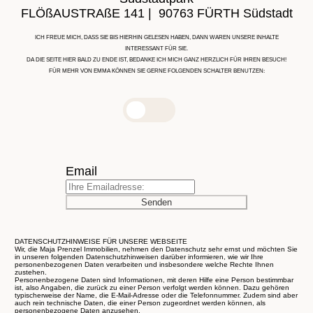
FLÖßAUSTRAßE 141 | 90763 FÜRTH Südstadt
ICH FREUE MICH, DASS SIE BIS HIERHIN GELESEN HABEN, DANN WAREN UNSERE INHALTE
INTERESSANT FÜR SIE.
DA DIE SEITE HIER BALD ZU ENDE IST, BEDANKE ICH MICH GANZ HERZLICH FÜR IHREN BESUCH!
FÜR MEHR VON EMMA KÖNNEN SIE GERNE FOLGENDEN SCHALTER BENUTZEN:
Email
Senden
DATENSCHUTZHINWEISE FÜR UNSERE WEBSEITE
Wir, die Maja Prenzel Immobilien, nehmen den Datenschutz sehr ernst und möchten Sie
in unseren folgenden Datenschutzhinweisen darüber informieren, wie wir Ihre
personenbezogenen Daten verarbeiten und insbesondere welche Rechte Ihnen
zustehen.
Personenbezogene Daten sind Informationen, mit deren Hilfe eine Person bestimmbar
ist, also Angaben, die zurück zu einer Person verfolgt werden können. Dazu gehören
typischerweise der Name, die E-Mail-Adresse oder die Telefonnummer. Zudem sind aber
auch rein technische Daten, die einer Person zugeordnet werden können, als
personenbezogene Daten anzusehen.