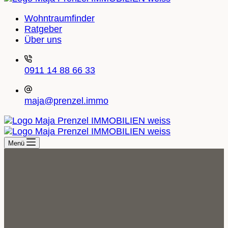
Wohntraumfinder
Ratgeber
Über uns
0911 14 88 66 33
maja@prenzel.immo
Menü