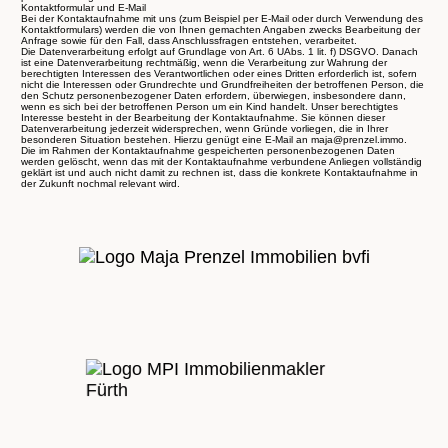
Kontaktformular und E-Mail
Bei der Kontaktaufnahme mit uns (zum Beispiel per E-Mail oder durch Verwendung des
Kontaktformulars) werden die von Ihnen gemachten Angaben zwecks Bearbeitung der
Anfrage sowie für den Fall, dass Anschlussfragen entstehen, verarbeitet.
Die Datenverarbeitung erfolgt auf Grundlage von Art. 6 UAbs. 1 lit. f) DSGVO. Danach
ist eine Datenverarbeitung rechtmäßig, wenn die Verarbeitung zur Wahrung der
berechtigten Interessen des Verantwortlichen oder eines Dritten erforderlich ist, sofern
nicht die Interessen oder Grundrechte und Grundfreiheiten der betroffenen Person, die
den Schutz personenbezogener Daten erfordern, überwiegen, insbesondere dann,
wenn es sich bei der betroffenen Person um ein Kind handelt. Unser berechtigtes
Interesse besteht in der Bearbeitung der Kontaktaufnahme. Sie können dieser
Datenverarbeitung jederzeit widersprechen, wenn Gründe vorliegen, die in Ihrer
besonderen Situation bestehen. Hierzu genügt eine E-Mail an maja@prenzel.immo.
Die im Rahmen der Kontaktaufnahme gespeicherten personenbezogenen Daten
werden gelöscht, wenn das mit der Kontaktaufnahme verbundene Anliegen vollständig
geklärt ist und auch nicht damit zu rechnen ist, dass die konkrete Kontaktaufnahme in
der Zukunft nochmal relevant wird.