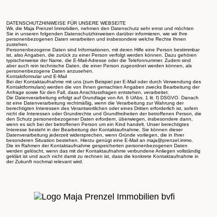
DATENSCHUTZHINWEISE FÜR UNSERE WEBSEITE
Wir, die Maja Prenzel Immobilien, nehmen den Datenschutz sehr ernst und möchten
Sie in unseren folgenden Datenschutzhinweisen darüber informieren, wie wir Ihre
personenbezogenen Daten verarbeiten und insbesondere welche Rechte Ihnen
zustehen.
Personenbezogene Daten sind Informationen, mit deren Hilfe eine Person bestimmbar
ist, also Angaben, die zurück zu einer Person verfolgt werden können. Dazu gehören
typischerweise der Name, die E-Mail-Adresse oder die Telefonnummer. Zudem sind
aber auch rein technische Daten, die einer Person zugeordnet werden können, als
personenbezogene Daten anzusehen.
Kontaktformular und E-Mail
Bei der Kontaktaufnahme mit uns (zum Beispiel per E-Mail oder durch Verwendung des
Kontaktformulars) werden die von Ihnen gemachten Angaben zwecks Bearbeitung der
Anfrage sowie für den Fall, dass Anschlussfragen entstehen, verarbeitet.
Die Datenverarbeitung erfolgt auf Grundlage von Art. 6 UAbs. 1 lit. f) DSGVO. Danach
ist eine Datenverarbeitung rechtmäßig, wenn die Verarbeitung zur Wahrung der
berechtigten Interessen des Verantwortlichen oder eines Dritten erforderlich ist, sofern
nicht die Interessen oder Grundrechte und Grundfreiheiten der betroffenen Person, die
den Schutz personenbezogener Daten erfordern, überwiegen, insbesondere dann,
wenn es sich bei der betroffenen Person um ein Kind handelt. Unser berechtigtes
Interesse besteht in der Bearbeitung der Kontaktaufnahme. Sie können dieser
Datenverarbeitung jederzeit widersprechen, wenn Gründe vorliegen, die in Ihrer
besonderen Situation bestehen. Hierzu genügt eine E-Mail an maja@prenzel.immo.
Die im Rahmen der Kontaktaufnahme gespeicherten personenbezogenen Daten
werden gelöscht, wenn das mit der Kontaktaufnahme verbundene Anliegen vollständig
geklärt ist und auch nicht damit zu rechnen ist, dass die konkrete Kontaktaufnahme in
der Zukunft nochmal relevant wird.