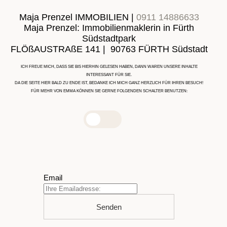
Maja Prenzel IMMOBILIEN |
0911 14886633
Maja Prenzel: Immobilienmaklerin in Fürth
Südstadtpark
FLÖßAUSTRAßE 141 | 90763 FÜRTH Südstadt
ICH FREUE MICH, DASS SIE BIS HIERHIN GELESEN HABEN, DANN WAREN UNSERE INHALTE
INTERESSANT FÜR SIE.
DA DIE SEITE HIER BALD ZU ENDE IST, BEDANKE ICH MICH GANZ HERZLICH FÜR IHREN BESUCH!
FÜR MEHR VON EMMA KÖNNEN SIE GERNE FOLGENDEN SCHALTER BENUTZEN:
Email
Senden