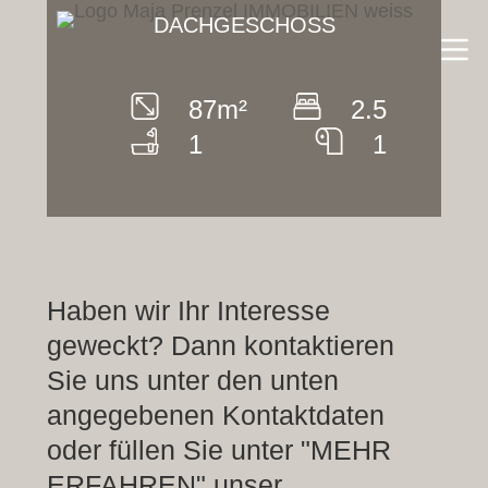
Zum
DACHGESCHOSS
Inhalt
springen
87
m²
2.5
1
1
Haben wir Ihr Interesse
geweckt? Dann kontaktieren
Sie uns unter den unten
angegebenen Kontaktdaten
oder füllen Sie unter "MEHR
ERFAHREN" unser