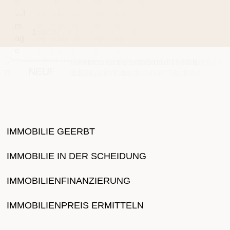
1.091
1
1
85
m²
m²
1
3
1
1
1
1
NEU!
NEU!
NEU!
KAUF
IMMOBILIE GEERBT
IMMOBILIE IN DER SCHEIDUNG
IMMOBILIENFINANZIERUNG
IMMOBILIENPREIS ERMITTELN